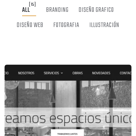
[15]
ALL
BRANDING
DISEÑO GRAFICO
DISEÑO WEB
FOTOGRAFIA
ILLUSTRACIÓN
BRANDING
DISEÑO WEB
ENCANOA.AR | SURF ROCK
SATORI SHIATSU – FORMACION Y
ENTRENAMIENTO